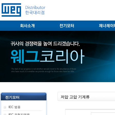
저압 고압 기계류
전기모터
IEC 범용
IEC 위험지역용