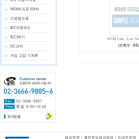
NEMA 표준 60Hz
소방펌프용
IEC/2중속도
IEC/배기
WGM Line - Low Volt
[
조회수 : 84
DC모터
저압 고압 기계류